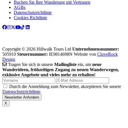
Buchen Sie Ihre Wanderung mit Vertrauen
AGBs
Datenschutzrichtlinie
Cookies Richtlinie
Copyright © 2026 Hillwalk Tours Ltd
Unternehmensnummer:
505910
Steuernummer:
IE9814698N
Website von
CloveRock
Design
Tragen Sie sich in unsere
Mailingliste
ein, um
neue
Wanderideen, frühzeitigen Zugang zu neuen Wanderwegen,
exklusive Angebote und vieles mehr zu erhalten!
Durch die Anmeldung zum Newsletter, akzeptieren Sie unsere
Datenschutzrichtlinie
.
X