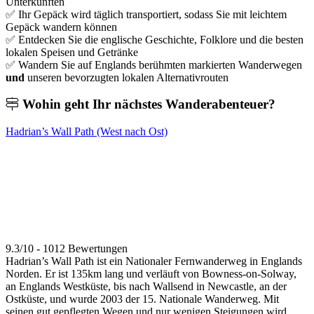
Unterkünften
✅ Ihr Gepäck wird täglich transportiert, sodass Sie mit leichtem
Gepäck wandern können
✅ Entdecken Sie die englische Geschichte, Folklore und die besten
lokalen Speisen und Getränke
✅ Wandern Sie auf Englands berühmten markierten Wanderwegen
und
unseren bevorzugten lokalen Alternativrouten
Wohin geht Ihr
nächstes Wanderabenteuer?
Hadrian’s Wall Path (West nach Ost)
9.3/10 - 1012 Bewertungen
Hadrian’s Wall Path ist ein Nationaler Fernwanderweg in Englands
Norden. Er ist 135km lang und verläuft von Bowness-on-Solway,
an Englands Westküste, bis nach Wallsend in Newcastle, an der
Ostküste, und wurde 2003 der 15. Nationale Wanderweg. Mit
seinen gut gepflegten Wegen und nur wenigen Steigungen wird