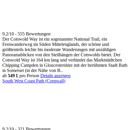
9.2/10 - 555 Bewertungen
Der Cotswold Way ist ein sogenannter National Trail, ein
Fernwanderweg im Süden Mittelenglands, der schöne und
größtenteils leichte bis moderate Wanderungen mit unzähligen
Panoramablicken von den Steilhängen der Cotswolds bietet. Der
Cotswold Way ist 164 km lang und verbindet das Marktstädtchen
Chipping Campden in Gloucestershire mit der berühmten Stadt Bath
in Somerset (in der Nähe von B..
ab
549 £
pro Person
Details anzeigen
South West Coast Path (Cornwall)
9.2/10 - 321 Bewertungen