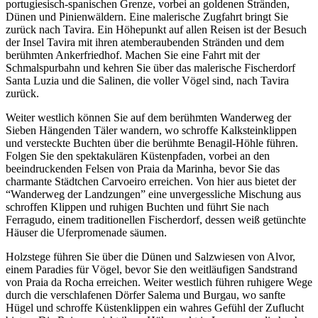
portugiesisch-spanischen Grenze, vorbei an goldenen Stränden,
Dünen und Pinienwäldern. Eine malerische Zugfahrt bringt Sie
zurück nach Tavira. Ein Höhepunkt auf allen Reisen ist der Besuch
der Insel Tavira mit ihren atemberaubenden Stränden und dem
berühmten Ankerfriedhof. Machen Sie eine Fahrt mit der
Schmalspurbahn und kehren Sie über das malerische Fischerdorf
Santa Luzia und die Salinen, die voller Vögel sind, nach Tavira
zurück.
Weiter westlich können Sie auf dem berühmten Wanderweg der
Sieben Hängenden Täler wandern, wo schroffe Kalksteinklippen
und versteckte Buchten über die berühmte Benagil-Höhle führen.
Folgen Sie den spektakulären Küstenpfaden, vorbei an den
beeindruckenden Felsen von Praia da Marinha, bevor Sie das
charmante Städtchen Carvoeiro erreichen. Von hier aus bietet der
“Wanderweg der Landzungen” eine unvergessliche Mischung aus
schroffen Klippen und ruhigen Buchten und führt Sie nach
Ferragudo, einem traditionellen Fischerdorf, dessen weiß getünchte
Häuser die Uferpromenade säumen.
Holzstege führen Sie über die Dünen und Salzwiesen von Alvor,
einem Paradies für Vögel, bevor Sie den weitläufigen Sandstrand
von Praia da Rocha erreichen. Weiter westlich führen ruhigere Wege
durch die verschlafenen Dörfer Salema und Burgau, wo sanfte
Hügel und schroffe Küstenklippen ein wahres Gefühl der Zuflucht