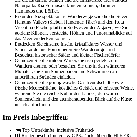
Naturparks Ria Formosa erkunden können, darunter
Flamingos und Löffler.
Erkunden Sie spektakuläre Wanderwege wie die die Seven
Hanging Valleys (Sieben Hängende Täler) und den Rota
Vicentina (Fischerpfad) im Südwesten der Algarve, wo Sie
goldene Klippen, versteckte Höhlen und Panoramablicke auf
das Meer entdecken können.
Entdecken Sie einsame Inseln, kristallklares Wasser und
Sandstrände und kombinieren Sie Wanderungen mit
Besuchen historischer Städte und kleiner Fischerdörfer.
Genießen Sie die milden Winter, die sich perfekt zum
Wandern eignen, oder besuchen Sie uns in den wärmeren
Monaten, die zum Sonnenbaden und Schwimmen an
unberührten Stränden einladen.
Genießen Sie die portugiesische Gastfreundschaft sowie
frische Meeresfrüchte, köstliches Gebäck und erlesene Weine,
während Sie die reiche Kultur des Landes, den warmen
Sonnenschein und den atemberaubenden Blick auf die Küste
in sich aufnehmen.
Im Preis Inbegriffen:
Top-Unterkünfte, inclusive Frühstück
Routenbeschreibungen & GPS-Tracks über die HiiKER-