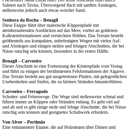
Salinen nach Tavira. Überwiegend flach mit sanften Anstiegen,
stellenweise jedoch auch etwas weicher Sand.
Senhora da Rocha – Benagil
Diese Etappe führt über malerische Klippenpfade mit
atemberaubenden Ausblicken auf das Meer, vorbei an goldenen
Kalksteinformationen und versteckten Höhlen.
Das Terrain besteht
größtenteils aus kompakten, unbefestigten Wegen mit vielen Auf-
und Abstiegen und einigen steilen und felsigen Abschnitten, die bei
Nässe rutschig sein können, besonders in der ersten Hälfte.
Benagil – Carvoeiro
Dieser Abschnitt ist eine Fortsetzung der Küstenpfade vom Vortag
und führt zu einigen der berühmtesten Felsformationen der Algarve.
Das Terrain besteht aus gut ausgetretenen Pfaden, mit gelegentlichen
Unebenheiten und Stufen, die zu kleinen Stränden hinunterführen.
Carvoeiro – Ferragudo
Schotter- und Felsenwege.
Die Wege sind stellenweise schmal und
führen immer an Klippen oder Stränden entlang.
Es geht viel auf
und ab und es gibt einige steile und felsige Abschnitte, die bei Nässe
rutschig sein können und geeignetes Schuhwerk erfordern.
Von Alvor – Portimão
Eine entspanntere Etappe, die auf Holzstegen über Dünen und