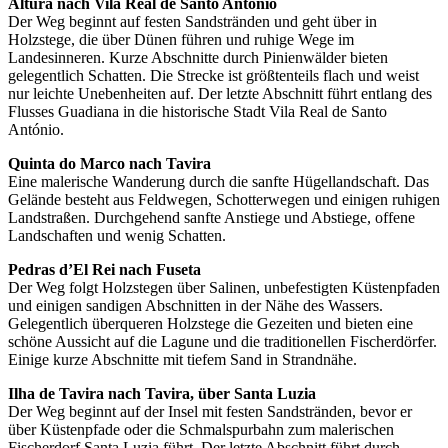
Altura nach Vila Real de Santo António
Der Weg beginnt auf festen Sandstränden und geht über in
Holzstege, die über Dünen führen und ruhige Wege im
Landesinneren. Kurze Abschnitte durch Pinienwälder bieten
gelegentlich Schatten. Die Strecke ist größtenteils flach und weist
nur leichte Unebenheiten auf. Der letzte Abschnitt führt entlang des
Flusses Guadiana in die historische Stadt Vila Real de Santo
António.
Quinta do Marco nach Tavira
Eine malerische Wanderung durch die sanfte Hügellandschaft. Das
Gelände besteht aus Feldwegen, Schotterwegen und einigen ruhigen
Landstraßen. Durchgehend sanfte Anstiege und Abstiege, offene
Landschaften und wenig Schatten.
Pedras d’El Rei nach Fuseta
Der Weg folgt Holzstegen über Salinen, unbefestigten Küstenpfaden
und einigen sandigen Abschnitten in der Nähe des Wassers.
Gelegentlich überqueren Holzstege die Gezeiten und bieten eine
schöne Aussicht auf die Lagune und die traditionellen Fischerdörfer.
Einige kurze Abschnitte mit tiefem Sand in Strandnähe.
Ilha de Tavira nach Tavira, über Santa Luzia
Der Weg beginnt auf der Insel mit festen Sandstränden, bevor er
über Küstenpfade oder die Schmalspurbahn zum malerischen
Fischerdorf Santa Luzia führt. Der letzte Abschnitt führt durch