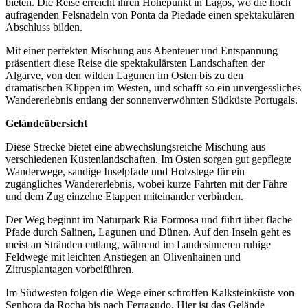
bieten. Die Reise erreicht ihren Höhepunkt in Lagos, wo die hoch
aufragenden Felsnadeln von Ponta da Piedade einen spektakulären
Abschluss bilden.
Mit einer perfekten Mischung aus Abenteuer und Entspannung
präsentiert diese Reise die spektakulärsten Landschaften der
Algarve, von den wilden Lagunen im Osten bis zu den
dramatischen Klippen im Westen, und schafft so ein unvergessliches
Wandererlebnis entlang der sonnenverwöhnten Südküste Portugals.
Geländeübersicht
Diese Strecke bietet eine abwechslungsreiche Mischung aus
verschiedenen Küstenlandschaften. Im Osten sorgen gut gepflegte
Wanderwege, sandige Inselpfade und Holzstege für ein
zugängliches Wandererlebnis, wobei kurze Fahrten mit der Fähre
und dem Zug einzelne Etappen miteinander verbinden.
Der Weg beginnt im Naturpark Ria Formosa und führt über flache
Pfade durch Salinen, Lagunen und Dünen. Auf den Inseln geht es
meist an Stränden entlang, während im Landesinneren ruhige
Feldwege mit leichten Anstiegen an Olivenhainen und
Zitrusplantagen vorbeiführen.
Im Südwesten folgen die Wege einer schroffen Kalksteinküste von
Senhora da Rocha bis nach Ferragudo. Hier ist das Gelände