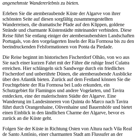
angenehmste Wandererlebnis zu bieten.
Erleben Sie die atemberaubende Küste der Algarve von ihrer
schönsten Seite auf diesen sorgfältig zusammengestellten
Wanderreisen, die dramatische Pfade auf den Klippen, goldene
Strände und charmante Küstenstädte miteinander verbinden. Diese
Reise führt Sie entlang einiger der atemberaubendsten Landschaften
Portugals, von den vorgelagerten Inseln der Ria Formosa bis zu den
beeindruckenden Felsformationen von Ponta da Piedade.
Die Reise beginnt im historischen Fischerdorf Olhão, von wo aus
Sie nach einer kurzen Fahrt mit der Fähre die ruhige Insel Culatra
erreichen. Hier schlängeln sich Sandwege durch ein friedliches
Fischerdorf und unberührte Dünen, die atemberaubende Ausblicke
über den Atlantik bieten. Zurück auf dem Festland können Sie die
Feuchtgebiete der Ria Formosa bei Ludo erkunden, ein
Schutzgebiet für Flamingos und andere Vogelarten, und Tavira
entdecken, eine der malerischsten Städte der Algarve. Eine
Wanderung im Landesinneren von Quinta do Marco nach Tavira
führt durch Orangenhaine, Olivenhaine und Bauernhöfe und bietet
einen Einblick in den ländlichen Charme der Algarve, bevor es
zurück an die Küste geht.
Folgen Sie der Küste in Richtung Osten von Altura nach Vila Real
de Santo António, einer charmanten Stadt am Flussufer an der