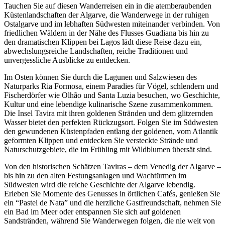
Tauchen Sie auf diesen Wanderreisen ein in die atemberaubenden
Küstenlandschaften der Algarve, die Wanderwege in der ruhigen
Ostalgarve und im lebhaften Südwesten miteinander verbinden. Von
friedlichen Wäldern in der Nähe des Flusses Guadiana bis hin zu
den dramatischen Klippen bei Lagos lädt diese Reise dazu ein,
abwechslungsreiche Landschaften, reiche Traditionen und
unvergessliche Ausblicke zu entdecken.
Im Osten können Sie durch die Lagunen und Salzwiesen des
Naturparks Ria Formosa, einem Paradies für Vögel, schlendern und
Fischerdörfer wie Olhão und Santa Luzia besuchen, wo Geschichte,
Kultur und eine lebendige kulinarische Szene zusammenkommen.
Die Insel Tavira mit ihren goldenen Stränden und dem glitzernden
Wasser bietet den perfekten Rückzugsort. Folgen Sie im Südwesten
den gewundenen Küstenpfaden entlang der goldenen, vom Atlantik
geformten Klippen und entdecken Sie versteckte Strände und
Naturschutzgebiete, die im Frühling mit Wildblumen übersät sind.
Von den historischen Schätzen Taviras – dem Venedig der Algarve –
bis hin zu den alten Festungsanlagen und Wachtürmen im
Südwesten wird die reiche Geschichte der Algarve lebendig.
Erleben Sie Momente des Genusses in örtlichen Cafés, genießen Sie
ein “Pastel de Nata” und die herzliche Gastfreundschaft, nehmen Sie
ein Bad im Meer oder entspannen Sie sich auf goldenen
Sandstränden, während Sie Wanderwegen folgen, die nie weit von