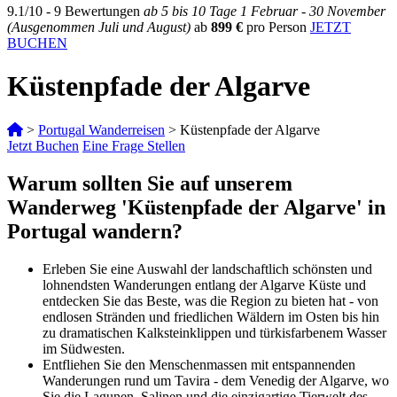
9.1
/
10
-
9
Bewertungen
ab 5 bis 10 Tage
1 Februar - 30 November
(Ausgenommen Juli und August)
ab
899
€
pro Person
JETZT
BUCHEN
Küstenpfade der Algarve
>
Portugal Wanderreisen
>
Küstenpfade der Algarve
Jetzt Buchen
Eine Frage Stellen
Warum sollten Sie auf unserem
Wanderweg 'Küstenpfade der Algarve' in
Portugal wandern?
Erleben Sie eine Auswahl der landschaftlich schönsten und
lohnendsten Wanderungen entlang der Algarve Küste und
entdecken Sie das Beste, was die Region zu bieten hat - von
endlosen Stränden und friedlichen Wäldern im Osten bis hin
zu dramatischen Kalksteinklippen und türkisfarbenem Wasser
im Südwesten.
Entfliehen Sie den Menschenmassen mit entspannenden
Wanderungen rund um Tavira - dem Venedig der Algarve, wo
Sie die Lagunen, Salinen und die einzigartige Tierwelt des