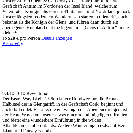
Unsere Antrim Glens & Causeway Coast Tour führt durch die
Grafschaft Antrim im Nordosten der Insel Irland, welche zum
Vereinigten Königreichs von Großbritannien und Nordirland gehört.
Unsere längsten moderaten Wanderreisen starten in Glenariff, auch
bekannt als die Königin der Glens, und führen dann durch ein
abgelegenes Hochland und die legendären „Glens of Antrim“ in die
kleine S..
ab
529 €
pro Person
Details anzeigen
Beara Way
9.4/10 - 610 Bewertungen
Der Beara Way ist ein 152km langer Rundweg um die Beara-
Halbinsel der in Glengarriff, in der Grafschaft Cork, beginnt und
auch dort endet. Für alle, die ein wenig mehr Abenteuer mögen, ist
der Beara Way eine unserer etwas raueren und hügeligeren Routen
und bietet eine wunderbare Einführung in die wilden
Atlantiklandschaften Irlands. Weitere Wanderungen (z.B. auf Bere
Island und Dursey Island) ..