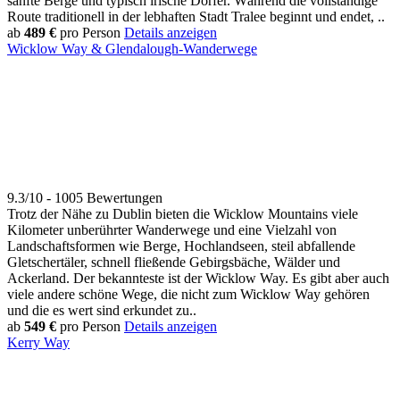
sanfte Berge und typisch irische Dörfer. Während die vollständige
Route traditionell in der lebhaften Stadt Tralee beginnt und endet, ..
ab
489 €
pro Person
Details anzeigen
Wicklow Way & Glendalough-Wanderwege
9.3/10 - 1005 Bewertungen
Trotz der Nähe zu Dublin bieten die Wicklow Mountains viele
Kilometer unberührter Wanderwege und eine Vielzahl von
Landschaftsformen wie Berge, Hochlandseen, steil abfallende
Gletschertäler, schnell fließende Gebirgsbäche, Wälder und
Ackerland. Der bekannteste ist der Wicklow Way. Es gibt aber auch
viele andere schöne Wege, die nicht zum Wicklow Way gehören
und die es wert sind erkundet zu..
ab
549 €
pro Person
Details anzeigen
Kerry Way