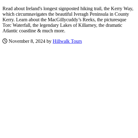
Read about Ireland's longest signposted hiking trail, the Kerry Way,
which circumnavigates the beautiful Iveragh Peninsula in County
Kerry. Learn about the MacGillycuddy’s Reeks, the picturesque
Torc Waterfall, the legendary Lakes of Killarney, the dramatic
Atlantic coastline & much more.
November 8, 2024 by
Hillwalk Tours