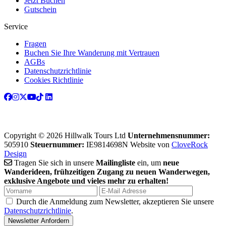
Jetzt Buchen
Gutschein
Service
Fragen
Buchen Sie Ihre Wanderung mit Vertrauen
AGBs
Datenschutzrichtlinie
Cookies Richtlinie
Copyright © 2026 Hillwalk Tours Ltd
Unternehmensnummer:
505910
Steuernummer:
IE9814698N
Website von
CloveRock
Design
Tragen Sie sich in unsere
Mailingliste
ein, um
neue
Wanderideen, frühzeitigen Zugang zu neuen Wanderwegen,
exklusive Angebote und vieles mehr zu erhalten!
Durch die Anmeldung zum Newsletter, akzeptieren Sie unsere
Datenschutzrichtlinie
.