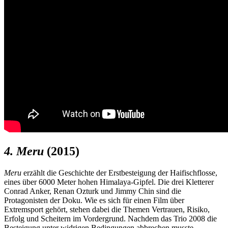
4.
Meru
(2015)
Meru
erzählt die Geschichte der Erstbesteigung der Haifischflosse,
eines über 6000 Meter hohen Himalaya-Gipfel. Die drei Kletterer
Conrad Anker, Renan Ozturk und Jimmy Chin sind die
Protagonisten der Doku. Wie es sich für einen Film über
Extremsport gehört, stehen dabei die Themen Vertrauen, Risiko,
Erfolg und Scheitern im Vordergrund. Nachdem das Trio 2008 die
Besteigung unter widrigen Bedingungen abbrechen musste,