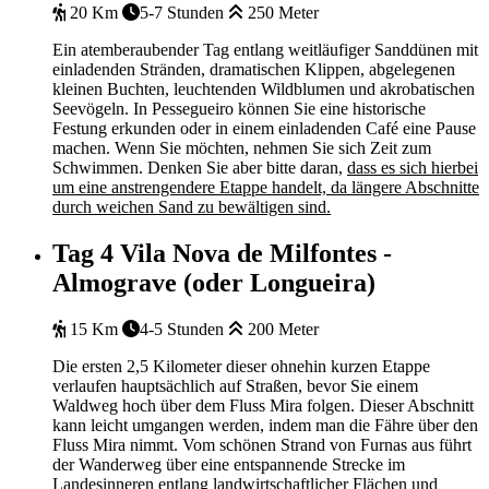
20 Km
5-7 Stunden
250 Meter
Ein atemberaubender Tag entlang weitläufiger Sanddünen mit
einladenden Stränden, dramatischen Klippen, abgelegenen
kleinen Buchten, leuchtenden Wildblumen und akrobatischen
Seevögeln. In Pessegueiro können Sie eine historische
Festung erkunden oder in einem einladenden Café eine Pause
machen. Wenn Sie möchten, nehmen Sie sich Zeit zum
Schwimmen. Denken Sie aber bitte daran,
dass es sich hierbei
um eine anstrengendere Etappe handelt, da längere Abschnitte
durch weichen Sand zu bewältigen sind.
Tag 4
Vila Nova de Milfontes -
Almograve (oder Longueira)
15 Km
4-5 Stunden
200 Meter
Die ersten 2,5 Kilometer dieser ohnehin kurzen Etappe
verlaufen hauptsächlich auf Straßen, bevor Sie einem
Waldweg hoch über dem Fluss Mira folgen. Dieser Abschnitt
kann leicht umgangen werden, indem man die Fähre über den
Fluss Mira nimmt. Vom schönen Strand von Furnas aus führt
der Wanderweg über eine entspannende Strecke im
Landesinneren entlang landwirtschaftlicher Flächen und