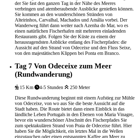
der Sie fast den ganzen Tag in der Nähe des Meeres
verbringen und atemberaubende Ausblicke genießen können.
Sie kommen an den wunderschönen Stränden von
Alteirinhos, Carvalhal, Machados und Amália vorbei. Der
Wanderweg führt dann weiter nach Azenha do Mar, wo es
einen natürlichen Fischerhafen mit mehreren einladenden
Restaurants gibt. Folgen Sie der Küste zu einem der
herausragendsten Anblicke entlang des Fischerpfades: die
Aussicht auf den Strand von Odeceixe und den Fluss Seixe,
von den majestätischen Klippen bei Ponta em Branco.
Tag 7
Von Odeceixe zum Meer
(Rundwanderung)
15 Km
4-5 Stunden
250 Meter
Diese Rundwanderung beginnt mit einem Aufstieg zur Mühle
von Odeceixe, von wo aus Sie die beste Aussicht auf die
Stadt haben. Die Route bietet dann einen Einblick in das
ländliche Leben Portugals in den Ebenen von Maria Vinagre,
bevor ein wunderschöner Abschnitt des Fischerpfades Sie
zum spektakulären Strand von Praia de Odeceixe führt. Hier
haben Sie die Möglichkeit, ein letztes Mal in die Wellen
einzutauchen oder einen entspannten Kaffee am Meer zu