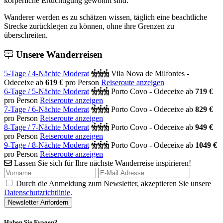
körperliche Ertüchtigung gewohnt sind.
Wanderer werden es zu schätzen wissen, täglich eine beachtliche
Strecke zurücklegen zu können, ohne ihre Grenzen zu
überschreiten.
Unsere
Wanderreisen
5-Tage / 4-Nächte Moderat
Vila Nova de Milfontes -
Odeceixe
ab
619 €
pro Person
Reiseroute anzeigen
6-Tage / 5-Nächte Moderat
Porto Covo - Odeceixe
ab
719 €
pro Person
Reiseroute anzeigen
7-Tage / 6-Nächte Moderat
Porto Covo - Odeceixe
ab
829 €
pro Person
Reiseroute anzeigen
8-Tage / 7-Nächte Moderat
Porto Covo - Odeceixe
ab
949 €
pro Person
Reiseroute anzeigen
9-Tage / 8-Nächte Moderat
Porto Covo - Odeceixe
ab
1049 €
pro Person
Reiseroute anzeigen
Lassen Sie sich für Ihre nächste Wanderreise inspirieren!
Durch die Anmeldung zum Newsletter, akzeptieren Sie unsere
Datenschutzrichtlinie
.
Haben Sie Fragen?