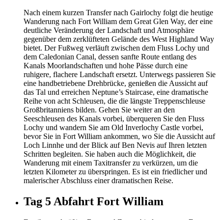
Nach einem kurzen Transfer nach Gairlochy folgt die heutige
Wanderung nach Fort William dem Great Glen Way, der eine
deutliche Veränderung der Landschaft und Atmosphäre
gegenüber dem zerklüfteten Gelände des West Highland Way
bietet. Der Fußweg verläuft zwischen dem Fluss Lochy und
dem Caledonian Canal, dessen sanfte Route entlang des
Kanals Moorlandschaften und hohe Pässe durch eine
ruhigere, flachere Landschaft ersetzt. Unterwegs passieren Sie
eine handbetriebene Drehbrücke, genießen die Aussicht auf
das Tal und erreichen Neptune’s Staircase, eine dramatische
Reihe von acht Schleusen, die die längste Treppenschleuse
Großbritanniens bilden. Gehen Sie weiter an den
Seeschleusen des Kanals vorbei, überqueren Sie den Fluss
Lochy und wandern Sie am Old Inverlochy Castle vorbei,
bevor Sie in Fort William ankommen, wo Sie die Aussicht auf
Loch Linnhe und der Blick auf Ben Nevis auf Ihren letzten
Schritten begleiten. Sie haben auch die Möglichkeit, die
Wanderung mit einem Taxitransfer zu verkürzen, um die
letzten Kilometer zu überspringen. Es ist ein friedlicher und
malerischer Abschluss einer dramatischen Reise.
Tag 5
Abfahrt Fort William