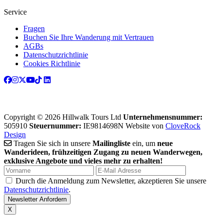
Service
Fragen
Buchen Sie Ihre Wanderung mit Vertrauen
AGBs
Datenschutzrichtlinie
Cookies Richtlinie
Copyright © 2026 Hillwalk Tours Ltd
Unternehmensnummer:
505910
Steuernummer:
IE9814698N
Website von
CloveRock
Design
Tragen Sie sich in unsere
Mailingliste
ein, um
neue
Wanderideen, frühzeitigen Zugang zu neuen Wanderwegen,
exklusive Angebote und vieles mehr zu erhalten!
Durch die Anmeldung zum Newsletter, akzeptieren Sie unsere
Datenschutzrichtlinie
.
X