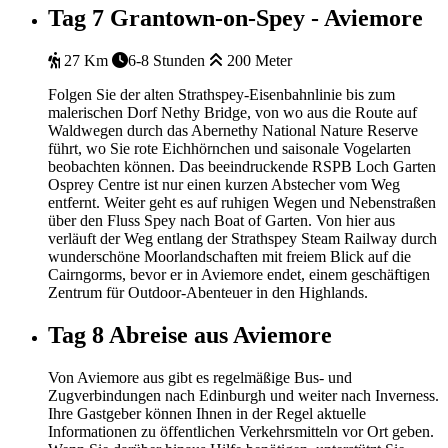
Tag 7
Grantown-on-Spey - Aviemore
27 Km
6-8 Stunden
200 Meter
Folgen Sie der alten Strathspey-Eisenbahnlinie bis zum
malerischen Dorf Nethy Bridge, von wo aus die Route auf
Waldwegen durch das Abernethy National Nature Reserve
führt, wo Sie rote Eichhörnchen und saisonale Vogelarten
beobachten können. Das beeindruckende RSPB Loch Garten
Osprey Centre ist nur einen kurzen Abstecher vom Weg
entfernt. Weiter geht es auf ruhigen Wegen und Nebenstraßen
über den Fluss Spey nach Boat of Garten. Von hier aus
verläuft der Weg entlang der Strathspey Steam Railway durch
wunderschöne Moorlandschaften mit freiem Blick auf die
Cairngorms, bevor er in Aviemore endet, einem geschäftigen
Zentrum für Outdoor-Abenteuer in den Highlands.
Tag 8
Abreise aus Aviemore
Von Aviemore aus gibt es regelmäßige Bus- und
Zugverbindungen nach Edinburgh und weiter nach Inverness.
Ihre Gastgeber können Ihnen in der Regel aktuelle
Informationen zu öffentlichen Verkehrsmitteln vor Ort geben.