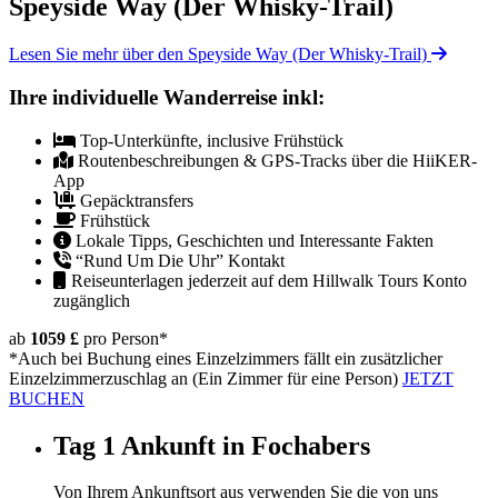
Speyside Way (Der Whisky-Trail)
Lesen Sie mehr über den Speyside Way (Der Whisky-Trail)
Ihre individuelle Wanderreise inkl:
Top-Unterkünfte, inclusive Frühstück
Routenbeschreibungen & GPS-Tracks über die HiiKER-
App
Gepäcktransfers
Frühstück
Lokale Tipps, Geschichten und Interessante Fakten
“Rund Um Die Uhr” Kontakt
Reiseunterlagen jederzeit auf dem Hillwalk Tours Konto
zugänglich
ab
1059 £
pro Person
*
*Auch bei Buchung eines Einzelzimmers fällt ein zusätzlicher
Einzelzimmerzuschlag an (Ein Zimmer für eine Person)
JETZT
BUCHEN
Tag 1
Ankunft in Fochabers
Von Ihrem Ankunftsort aus verwenden Sie die von uns