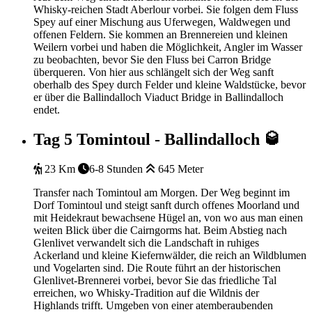
Whisky-reichen Stadt Aberlour vorbei. Sie folgen dem Fluss
Spey auf einer Mischung aus Uferwegen, Waldwegen und
offenen Feldern. Sie kommen an Brennereien und kleinen
Weilern vorbei und haben die Möglichkeit, Angler im Wasser
zu beobachten, bevor Sie den Fluss bei Carron Bridge
überqueren. Von hier aus schlängelt sich der Weg sanft
oberhalb des Spey durch Felder und kleine Waldstücke, bevor
er über die Ballindalloch Viaduct Bridge in Ballindalloch
endet.
Tag 5
Tomintoul - Ballindalloch 🥃
23 Km
6-8 Stunden
645 Meter
Transfer nach Tomintoul am Morgen. Der Weg beginnt im
Dorf Tomintoul und steigt sanft durch offenes Moorland und
mit Heidekraut bewachsene Hügel an, von wo aus man einen
weiten Blick über die Cairngorms hat. Beim Abstieg nach
Glenlivet verwandelt sich die Landschaft in ruhiges
Ackerland und kleine Kiefernwälder, die reich an Wildblumen
und Vogelarten sind. Die Route führt an der historischen
Glenlivet-Brennerei vorbei, bevor Sie das friedliche Tal
erreichen, wo Whisky-Tradition auf die Wildnis der
Highlands trifft. Umgeben von einer atemberaubenden