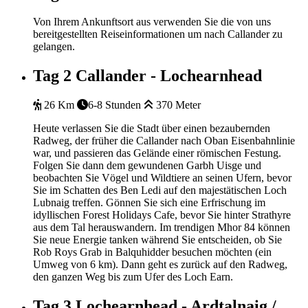
Von Ihrem Ankunftsort aus verwenden Sie die von uns
bereitgestellten Reiseinformationen um nach Callander zu
gelangen.
Tag 2
Callander - Lochearnhead
26 Km
6-8 Stunden
370 Meter
Heute verlassen Sie die Stadt über einen bezaubernden
Radweg, der früher die Callander nach Oban Eisenbahnlinie
war, und passieren das Gelände einer römischen Festung.
Folgen Sie dann dem gewundenen Garbh Uisge und
beobachten Sie Vögel und Wildtiere an seinen Ufern, bevor
Sie im Schatten des Ben Ledi auf den majestätischen Loch
Lubnaig treffen. Gönnen Sie sich eine Erfrischung im
idyllischen Forest Holidays Cafe, bevor Sie hinter Strathyre
aus dem Tal herauswandern. Im trendigen Mhor 84 können
Sie neue Energie tanken während Sie entscheiden, ob Sie
Rob Roys Grab in Balquhidder besuchen möchten (ein
Umweg von 6 km). Dann geht es zurück auf den Radweg,
den ganzen Weg bis zum Ufer des Loch Earn.
Tag 3
Lochearnhead - Ardtalnaig /