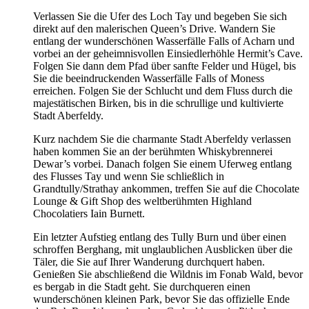
Verlassen Sie die Ufer des Loch Tay und begeben Sie sich
direkt auf den malerischen Queen’s Drive. Wandern Sie
entlang der wunderschönen Wasserfälle Falls of Acharn und
vorbei an der geheimnisvollen Einsiedlerhöhle Hermit’s Cave.
Folgen Sie dann dem Pfad über sanfte Felder und Hügel, bis
Sie die beeindruckenden Wasserfälle Falls of Moness
erreichen. Folgen Sie der Schlucht und dem Fluss durch die
majestätischen Birken, bis in die schrullige und kultivierte
Stadt Aberfeldy.
Kurz nachdem Sie die charmante Stadt Aberfeldy verlassen
haben kommen Sie an der berühmten Whiskybrennerei
Dewar’s vorbei. Danach folgen Sie einem Uferweg entlang
des Flusses Tay und wenn Sie schließlich in
Grandtully/Strathay ankommen, treffen Sie auf die Chocolate
Lounge & Gift Shop des weltberühmten Highland
Chocolatiers Iain Burnett.
Ein letzter Aufstieg entlang des Tully Burn und über einen
schroffen Berghang, mit unglaublichen Ausblicken über die
Täler, die Sie auf Ihrer Wanderung durchquert haben.
Genießen Sie abschließend die Wildnis im Fonab Wald, bevor
es bergab in die Stadt geht. Sie durchqueren einen
wunderschönen kleinen Park, bevor Sie das offizielle Ende