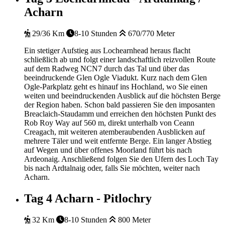
Acharn
29/36 Km
8-10 Stunden
670/770 Meter
Ein stetiger Aufstieg aus Lochearnhead heraus flacht
schließlich ab und folgt einer landschaftlich reizvollen Route
auf dem Radweg NCN7 durch das Tal und über das
beeindruckende Glen Ogle Viadukt. Kurz nach dem Glen
Ogle-Parkplatz geht es hinauf ins Hochland, wo Sie einen
weiten und beeindruckenden Ausblick auf die höchsten Berge
der Region haben. Schon bald passieren Sie den imposanten
Breaclaich-Staudamm und erreichen den höchsten Punkt des
Rob Roy Way auf 560 m, direkt unterhalb von Ceann
Creagach, mit weiteren atemberaubenden Ausblicken auf
mehrere Täler und weit entfernte Berge. Ein langer Abstieg
auf Wegen und über offenes Moorland führt bis nach
Ardeonaig. Anschließend folgen Sie den Ufern des Loch Tay
bis nach Ardtalnaig oder, falls Sie möchten, weiter nach
Acharn.
Tag 4
Acharn - Pitlochry
32 Km
8-10 Stunden
800 Meter