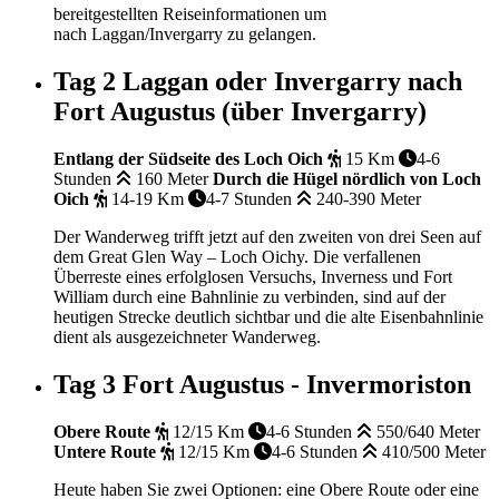
bereitgestellten Reiseinformationen um
nach Laggan/Invergarry zu gelangen.
Tag 2
Laggan oder Invergarry nach
Fort Augustus (über Invergarry)
Entlang der Südseite des Loch Oich
15 Km
4-6
Stunden
160 Meter
Durch die Hügel nördlich von Loch
Oich
14-19 Km
4-7 Stunden
240-390 Meter
Der Wanderweg trifft jetzt auf den zweiten von drei Seen auf
dem Great Glen Way – Loch Oichy. Die verfallenen
Überreste eines erfolglosen Versuchs, Inverness und Fort
William durch eine Bahnlinie zu verbinden, sind auf der
heutigen Strecke deutlich sichtbar und die alte Eisenbahnlinie
dient als ausgezeichneter Wanderweg.
Tag 3
Fort Augustus - Invermoriston
Obere Route
12/15 Km
4-6 Stunden
550/640 Meter
Untere Route
12/15 Km
4-6 Stunden
410/500 Meter
Heute haben Sie zwei Optionen: eine Obere Route oder eine