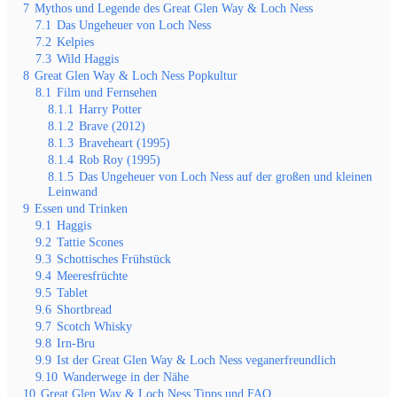
7
Mythos und Legende des Great Glen Way & Loch Ness
7.1
Das Ungeheuer von Loch Ness
7.2
Kelpies
7.3
Wild Haggis
8
Great Glen Way & Loch Ness Popkultur
8.1
Film und Fernsehen
8.1.1
Harry Potter
8.1.2
Brave (2012)
8.1.3
Braveheart (1995)
8.1.4
Rob Roy (1995)
8.1.5
Das Ungeheuer von Loch Ness auf der großen und kleinen
Leinwand
9
Essen und Trinken
9.1
Haggis
9.2
Tattie Scones
9.3
Schottisches Frühstück
9.4
Meeresfrüchte
9.5
Tablet
9.6
Shortbread
9.7
Scotch Whisky
9.8
Irn-Bru
9.9
Ist der Great Glen Way & Loch Ness veganerfreundlich
9.10
Wanderwege in der Nähe
10
Great Glen Way & Loch Ness Tipps und FAQ