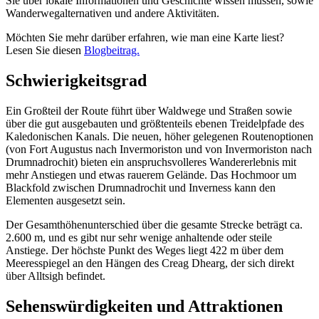
Sie über lokale Informationen und Geschichte wissen müssen, sowie
Wanderwegalternativen und andere Aktivitäten.
Möchten Sie mehr darüber erfahren, wie man eine Karte liest?
Lesen Sie diesen
Blogbeitrag.
Schwierigkeitsgrad
Ein Großteil der Route führt über Waldwege und Straßen sowie
über die gut ausgebauten und größtenteils ebenen Treidelpfade des
Kaledonischen Kanals. Die neuen, höher gelegenen Routenoptionen
(von Fort Augustus nach Invermoriston und von Invermoriston nach
Drumnadrochit) bieten ein anspruchsvolleres Wandererlebnis mit
mehr Anstiegen und etwas rauerem Gelände. Das Hochmoor um
Blackfold zwischen Drumnadrochit und Inverness kann den
Elementen ausgesetzt sein.
Der Gesamthöhenunterschied über die gesamte Strecke beträgt ca.
2.600 m, und es gibt nur sehr wenige anhaltende oder steile
Anstiege. Der höchste Punkt des Weges liegt 422 m über dem
Meeresspiegel an den Hängen des Creag Dhearg, der sich direkt
über Alltsigh befindet.
Sehenswürdigkeiten und Attraktionen