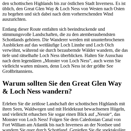
den schottischen Highlands bis zur östlichen Stadt Inverness. Es ist
üblich, den Great Glen Way & Loch Ness von Westen nach Osten
zu begehen und sich dabei nach dem vorherrschenden Wind
auszurichten.
Entlang dieser Route entfalten sich beeindruckende und
stimmungsvolle Landschaften, die zu den atemberaubendsten
Schottlands gehören. Die Wanderer werden mit ununterbrochenen
Ausblicken auf das weitläufige Loch Linnhe und Loch Oich
verwöhnt, während sie durch bezaubernde Wälder wandern, die das
tiefe und rätselhafte Loch Ness überblicken. Halten Sie Ausschau
nach dem legendären „Monster von Loch Ness“, auch wenn Sie
vielleicht warten müssen, denn Loch Ness ist der größte See
Großbritanniens.
Warum sollten Sie den Great Glen Way
& Loch Ness wandern?
Erleben Sie die zeitlose Landschaft der schottischen Highlands mit
ihren Seen, Waldwegen und mit Heidekraut bewachsenen Hügeln,
und vielleicht erhaschen Sie sogar einen Blick auf „Nessie“, das
Monster von Loch Ness! Folgen Sie dem Caledonian Canal von
Fort William am Atlantik bis nach Inverness an der Nordsee und
wandern Sie quer durch Schottland. Genießen Sie die spektakuläre