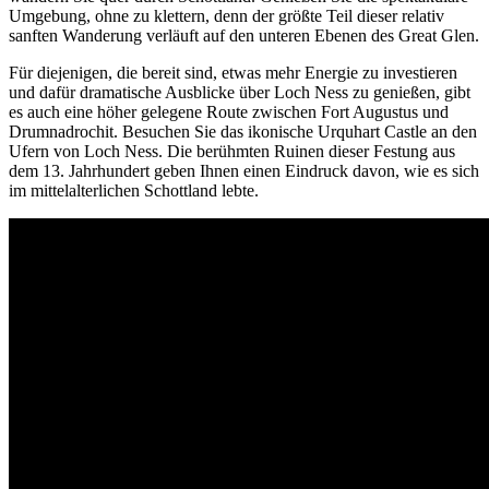
Umgebung, ohne zu klettern, denn der größte Teil dieser relativ
sanften Wanderung verläuft auf den unteren Ebenen des Great Glen.
Für diejenigen, die bereit sind, etwas mehr Energie zu investieren
und dafür dramatische Ausblicke über Loch Ness zu genießen, gibt
es auch eine höher gelegene Route zwischen Fort Augustus und
Drumnadrochit. Besuchen Sie das ikonische Urquhart Castle an den
Ufern von Loch Ness. Die berühmten Ruinen dieser Festung aus
dem 13. Jahrhundert geben Ihnen einen Eindruck davon, wie es sich
im mittelalterlichen Schottland lebte.