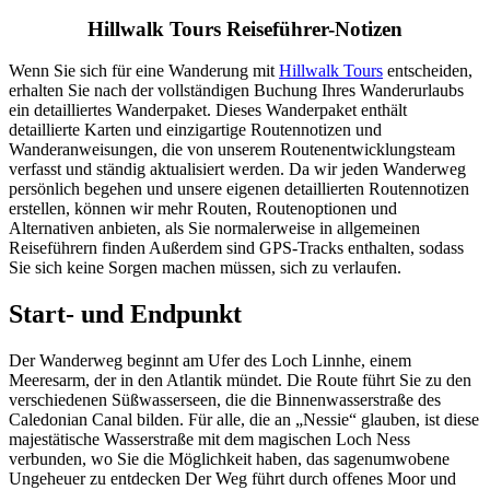
Hillwalk Tours Reiseführer-Notizen
Wenn Sie sich für eine Wanderung mit
Hillwalk Tours
entscheiden,
erhalten Sie nach der vollständigen Buchung Ihres Wanderurlaubs
ein detailliertes Wanderpaket. Dieses Wanderpaket enthält
detaillierte Karten und einzigartige Routennotizen und
Wanderanweisungen, die von unserem Routenentwicklungsteam
verfasst und ständig aktualisiert werden. Da wir jeden Wanderweg
persönlich begehen und unsere eigenen detaillierten Routennotizen
erstellen, können wir mehr Routen, Routenoptionen und
Alternativen anbieten, als Sie normalerweise in allgemeinen
Reiseführern finden Außerdem sind GPS-Tracks enthalten, sodass
Sie sich keine Sorgen machen müssen, sich zu verlaufen.
Start- und Endpunkt
Der Wanderweg beginnt am Ufer des Loch Linnhe, einem
Meeresarm, der in den Atlantik mündet. Die Route führt Sie zu den
verschiedenen Süßwasserseen, die die Binnenwasserstraße des
Caledonian Canal bilden. Für alle, die an „Nessie“ glauben, ist diese
majestätische Wasserstraße mit dem magischen Loch Ness
verbunden, wo Sie die Möglichkeit haben, das sagenumwobene
Ungeheuer zu entdecken Der Weg führt durch offenes Moor und