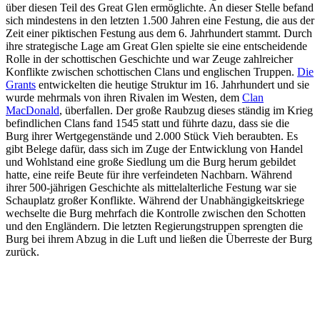
über diesen Teil des Great Glen ermöglichte. An dieser Stelle befand
sich mindestens in den letzten 1.500 Jahren eine Festung, die aus der
Zeit einer piktischen Festung aus dem 6. Jahrhundert stammt. Durch
ihre strategische Lage am Great Glen spielte sie eine entscheidende
Rolle in der schottischen Geschichte und war Zeuge zahlreicher
Konflikte zwischen schottischen Clans und englischen Truppen.
Die
Grants
entwickelten die heutige Struktur im 16. Jahrhundert und sie
wurde mehrmals von ihren Rivalen im Westen, dem
Clan
MacDonald
, überfallen. Der große Raubzug dieses ständig im Krieg
befindlichen Clans fand 1545 statt und führte dazu, dass sie die
Burg ihrer Wertgegenstände und 2.000 Stück Vieh beraubten. Es
gibt Belege dafür, dass sich im Zuge der Entwicklung von Handel
und Wohlstand eine große Siedlung um die Burg herum gebildet
hatte, eine reife Beute für ihre verfeindeten Nachbarn. Während
ihrer 500-jährigen Geschichte als mittelalterliche Festung war sie
Schauplatz großer Konflikte. Während der Unabhängigkeitskriege
wechselte die Burg mehrfach die Kontrolle zwischen den Schotten
und den Engländern. Die letzten Regierungstruppen sprengten die
Burg bei ihrem Abzug in die Luft und ließen die Überreste der Burg
zurück.