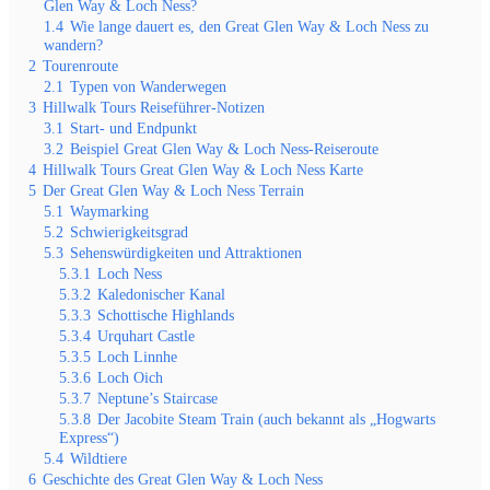
Glen Way & Loch Ness?
1.4
Wie lange dauert es, den Great Glen Way & Loch Ness zu
wandern?
2
Tourenroute
2.1
Typen von Wanderwegen
3
Hillwalk Tours Reiseführer-Notizen
3.1
Start- und Endpunkt
3.2
Beispiel Great Glen Way & Loch Ness-Reiseroute
4
Hillwalk Tours Great Glen Way & Loch Ness Karte
5
Der Great Glen Way & Loch Ness Terrain
5.1
Waymarking
5.2
Schwierigkeitsgrad
5.3
Sehenswürdigkeiten und Attraktionen
5.3.1
Loch Ness
5.3.2
Kaledonischer Kanal
5.3.3
Schottische Highlands
5.3.4
Urquhart Castle
5.3.5
Loch Linnhe
5.3.6
Loch Oich
5.3.7
Neptune’s Staircase
5.3.8
Der Jacobite Steam Train (auch bekannt als „Hogwarts
Express“)
5.4
Wildtiere
6
Geschichte des Great Glen Way & Loch Ness