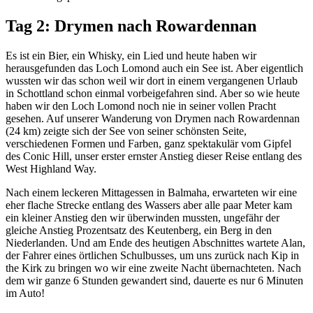
Tag 2: Drymen nach Rowardennan
Es ist ein Bier, ein Whisky, ein Lied und heute haben wir
herausgefunden das Loch Lomond auch ein See ist. Aber eigentlich
wussten wir das schon weil wir dort in einem vergangenen Urlaub
in Schottland schon einmal vorbeigefahren sind. Aber so wie heute
haben wir den Loch Lomond noch nie in seiner vollen Pracht
gesehen. Auf unserer Wanderung von Drymen nach Rowardennan
(24 km) zeigte sich der See von seiner schönsten Seite,
verschiedenen Formen und Farben, ganz spektakulär vom Gipfel
des Conic Hill, unser erster ernster Anstieg dieser Reise entlang des
West Highland Way.
Nach einem leckeren Mittagessen in Balmaha, erwarteten wir eine
eher flache Strecke entlang des Wassers aber alle paar Meter kam
ein kleiner Anstieg den wir überwinden mussten, ungefähr der
gleiche Anstieg Prozentsatz des Keutenberg, ein Berg in den
Niederlanden. Und am Ende des heutigen Abschnittes wartete Alan,
der Fahrer eines örtlichen Schulbusses, um uns zurück nach Kip in
the Kirk zu bringen wo wir eine zweite Nacht übernachteten. Nach
dem wir ganze 6 Stunden gewandert sind, dauerte es nur 6 Minuten
im Auto!