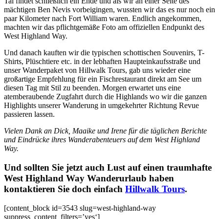
Tal findet schließlich ein Ende und als wir an einer Seite des
mächtigen Ben Nevis vorbeigingen, wussten wir das es nur noch ein
paar Kilometer nach Fort William waren. Endlich angekommen,
machten wir das pflichtgemäße Foto am offiziellen Endpunkt des
West Highland Way.
Und danach kauften wir die typischen schottischen Souvenirs, T-
Shirts, Plüschtiere etc. in der lebhaften Haupteinkaufsstraße und
unser Wanderpaket von Hillwalk Tours, gab uns wieder eine
großartige Empfehlung für ein Fischrestaurant direkt am See um
diesen Tag mit Stil zu beenden. Morgen erwartet uns eine
atemberaubende Zugfahrt durch die Highlands wo wir die ganzen
Highlights unserer Wanderung in umgekehrter Richtung Revue
passieren lassen.
Vielen Dank an Dick, Maaike und Irene für die täglichen Berichte
und Eindrücke ihres Wanderabenteuers auf dem West Highland
Way.
Und sollten Sie jetzt auch Lust auf einen traumhafte
West Highland Way Wanderurlaub haben
kontaktieren Sie doch einfach
Hillwalk Tours
.
[content_block id=3543 slug=west-highland-way
suppress_content_filters=’yes‘]