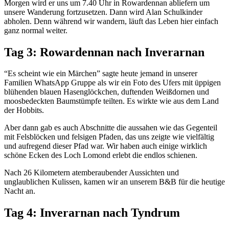
Morgen wird er uns um 7.40 Uhr in Rowardennan abliefern um
unsere Wanderung fortzusetzen. Dann wird Alan Schulkinder
abholen. Denn während wir wandern, läuft das Leben hier einfach
ganz normal weiter.
Tag 3: Rowardennan nach Inverarnan
“Es scheint wie ein Märchen” sagte heute jemand in unserer
Familien WhatsApp Gruppe als wir ein Foto des Ufers mit üppigen
blühenden blauen Hasenglöckchen, duftenden Weißdornen und
moosbedeckten Baumstümpfe teilten. Es wirkte wie aus dem Land
der Hobbits.
Aber dann gab es auch Abschnitte die aussahen wie das Gegenteil
mit Felsblöcken und felsigen Pfaden, das uns zeigte wie vielfältig
und aufregend dieser Pfad war. Wir haben auch einige wirklich
schöne Ecken des Loch Lomond erlebt die endlos schienen.
Nach 26 Kilometern atemberaubender Aussichten und
unglaublichen Kulissen, kamen wir an unserem B&B für die heutige
Nacht an.
Tag 4: Inverarnan nach Tyndrum