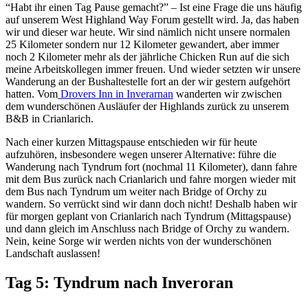
“Habt ihr einen Tag Pause gemacht?” – Ist eine Frage die uns häufig
auf unserem West Highland Way Forum gestellt wird. Ja, das haben
wir und dieser war heute. Wir sind nämlich nicht unsere normalen
25 Kilometer sondern nur 12 Kilometer gewandert, aber immer
noch 2 Kilometer mehr als der jährliche Chicken Run auf die sich
meine Arbeitskollegen immer freuen. Und wieder setzten wir unsere
Wanderung an der Bushaltestelle fort an der wir gestern aufgehört
hatten. Vom
Drovers Inn in Inverarnan
wanderten wir zwischen
dem wunderschönen Ausläufer der Highlands zurück zu unserem
B&B in Crianlarich.
Nach einer kurzen Mittagspause entschieden wir für heute
aufzuhören, insbesondere wegen unserer Alternative: führe die
Wanderung nach Tyndrum fort (nochmal 11 Kilometer), dann fahre
mit dem Bus zurück nach Crianlarich und fahre morgen wieder mit
dem Bus nach Tyndrum um weiter nach Bridge of Orchy zu
wandern. So verrückt sind wir dann doch nicht! Deshalb haben wir
für morgen geplant von Crianlarich nach Tyndrum (Mittagspause)
und dann gleich im Anschluss nach Bridge of Orchy zu wandern.
Nein, keine Sorge wir werden nichts von der wunderschönen
Landschaft auslassen!
Tag 5: Tyndrum nach Inveroran