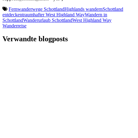
Fernwanderwege Schottland
Highlands wandern
Schottland
entdecken
traumhafter West Highland Way
Wandern in
Schottland
Wanderurlaub Schottland
West Highland Way
Wanderreise
Verwandte blogposts