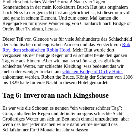
Endlich schottisches Wetter! Hurrah! Nach vier Tagen
Sonnenschein in der mein Kookaburra Busch Hut (aus originalem
Loch Ness Leder gemacht) fast ausgetrocknet ist, ist dieser nun voll
und ganz in seinem Element. Und zum ersten Mal kamen die
Regenjacken für unsere Wanderung von Crianlarich nach Bridge of
Orchy über Tyndrum, heraus.
Dieser Teil von Glencoe war für viele Jahrhunderte das Schlachtfeld
der schottischen und englischen Armeen und das Versteck von
Rob
Roy, dem schottischen Robin Hood
. Mehr Blut wurde dort
vergossen als der heutige Regen und es schüttet heute den ganzen
Tag wie aus Eimern. Aber wie man so schön sagt, es gibt kein
schlechtes Wetter, nur schlechte Kleidung, was bedeutet das wir
mehr oder weniger trocken am
schicken Bridge of Orchy Hotel
ankommen werden. Robert the Bruce, König der Schotten von 1306
bis 1329 hätte für eine Nacht in diesem Hotel gemordet.
Tag 6: Inveroran nach Kingshouse
Es war wie die Schotten es nennen “ein weiterer schöner Tag”:
Grau, anhaltender Regen und definitiv morgens schlechte Sicht.
Großartiges Wetter um sich im Bett noch einmal umzudrehen, aber
wenn das hier jeder machen würde dann würde niemand das
Schlafzimmer für 9 Monate im Jahr verlassen.