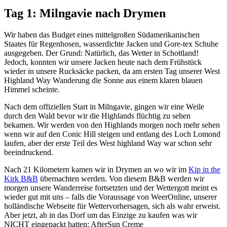
Tag 1: Milngavie nach Drymen
Wir haben das Budget eines mittelgroßen Südamerikanischen
Staates für Regenhosen, wasserdichte Jacken und Gore-tex Schuhe
ausgegeben. Der Grund: Natürlich, das Wetter in Schottland!
Jedoch, konnten wir unsere Jacken heute nach dem Frühstück
wieder in unsere Rucksäcke packen, da am ersten Tag unserer West
Highland Way Wanderung die Sonne aus einem klaren blauen
Himmel scheinte.
Nach dem offiziellen Start in Milngavie, gingen wir eine Weile
durch den Wald bevor wir die Highlands flüchtig zu sehen
bekamen. Wir werden von den Highlands morgen noch mehr sehen
wenn wir auf den Conic Hill steigen und entlang des Loch Lomond
laufen, aber der erste Teil des West highland Way war schon sehr
beeindruckend.
Nach 21 Kilometern kamen wir in Drymen an wo wir im
Kip in the
Kirk B&B
übernachten werden. Von diesem B&B werden wir
morgen unsere Wanderreise fortsetzten und der Wettergott meint es
wieder gut mit uns – falls die Voraussage von WeerOnline, unserer
holländische Webseite für Wettervorhersagen, sich als wahr erweist.
Aber jetzt, ab in das Dorf um das Einzige zu kaufen was wir
NICHT eingepackt hatten: AfterSun Creme