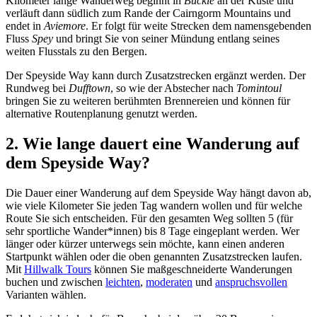
Kilometer lange Wanderweg beginnt in
Buckie
an der Küste und
verläuft dann südlich zum Rande der Cairngorm Mountains und
endet in
Aviemore
. Er folgt für weite Strecken dem namensgebenden
Fluss
Spey
und bringt Sie von seiner Mündung entlang seines
weiten Flusstals zu den Bergen.
Der Speyside Way kann durch Zusatzstrecken ergänzt werden. Der
Rundweg bei
Dufftown
, so wie der Abstecher nach
Tomintoul
bringen Sie zu weiteren berühmten Brennereien und können für
alternative Routenplanung genutzt werden.
2. Wie lange dauert eine Wanderung auf
dem Speyside Way?
Die Dauer einer Wanderung auf dem Speyside Way hängt davon ab,
wie viele Kilometer Sie jeden Tag wandern wollen und für welche
Route Sie sich entscheiden. Für den gesamten Weg sollten 5 (für
sehr sportliche Wander*innen) bis 8 Tage eingeplant werden. Wer
länger oder kürzer unterwegs sein möchte, kann einen anderen
Startpunkt wählen oder die oben genannten Zusatzstrecken laufen.
Mit
Hillwalk Tours
können Sie maßgeschneiderte Wanderungen
buchen und zwischen
leichten
,
moderaten
und
anspruchsvollen
Varianten wählen.