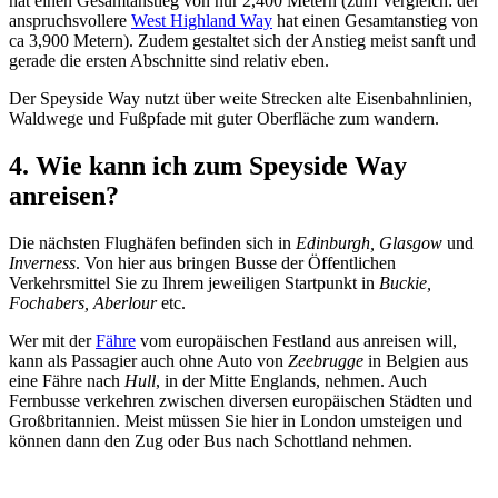
hat einen Gesamtanstieg von nur 2,400 Metern (zum Vergleich: der
anspruchsvollere
West Highland Way
hat einen Gesamtanstieg von
ca 3,900 Metern). Zudem gestaltet sich der Anstieg meist sanft und
gerade die ersten Abschnitte sind relativ eben.
Der Speyside Way nutzt über weite Strecken alte Eisenbahnlinien,
Waldwege und Fußpfade mit guter Oberfläche zum wandern.
4. Wie kann ich zum Speyside Way
anreisen?
Die nächsten Flughäfen befinden sich in
Edinburgh, Glasgow
und
Inverness
. Von hier aus bringen Busse der Öffentlichen
Verkehrsmittel Sie zu Ihrem jeweiligen Startpunkt in
Buckie,
Fochabers, Aberlour
etc.
Wer mit der
Fähre
vom europäischen Festland aus anreisen will,
kann als Passagier auch ohne Auto von
Zeebrugge
in Belgien aus
eine Fähre nach
Hull
, in der Mitte Englands, nehmen. Auch
Fernbusse verkehren zwischen diversen europäischen Städten und
Großbritannien. Meist müssen Sie hier in London umsteigen und
können dann den Zug oder Bus nach Schottland nehmen.