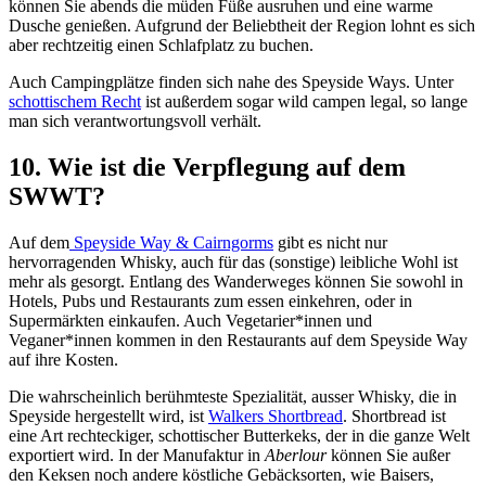
können Sie abends die müden Füße ausruhen und eine warme
Dusche genießen. Aufgrund der Beliebtheit der Region lohnt es sich
aber rechtzeitig einen Schlafplatz zu buchen.
Auch Campingplätze finden sich nahe des Speyside Ways. Unter
schottischem Recht
ist außerdem sogar wild campen legal, so lange
man sich verantwortungsvoll verhält.
10. Wie ist die Verpflegung auf dem
SWWT?
Auf dem
Speyside Way & Cairngorms
gibt es nicht nur
hervorragenden Whisky, auch für das (sonstige) leibliche Wohl ist
mehr als gesorgt. Entlang des Wanderweges können Sie sowohl in
Hotels, Pubs und Restaurants zum essen einkehren, oder in
Supermärkten einkaufen. Auch Vegetarier*innen und
Veganer*innen kommen in den Restaurants auf dem Speyside Way
auf ihre Kosten.
Die wahrscheinlich berühmteste Spezialität, ausser Whisky, die in
Speyside hergestellt wird, ist
Walkers Shortbread
. Shortbread ist
eine Art rechteckiger, schottischer Butterkeks, der in die ganze Welt
exportiert wird. In der Manufaktur in
Aberlour
können Sie außer
den Keksen noch andere köstliche Gebäcksorten, wie Baisers,