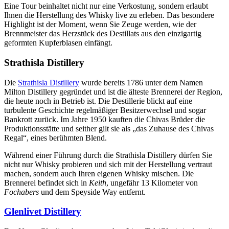
Eine Tour beinhaltet nicht nur eine Verkostung, sondern erlaubt
Ihnen die Herstellung des Whisky live zu erleben. Das besondere
Highlight ist der Moment, wenn Sie Zeuge werden, wie der
Brennmeister das Herzstück des Destillats aus den einzigartig
geformten Kupferblasen einfängt.
Strathisla Distillery
Die
Strathisla Distillery
wurde bereits 1786 unter dem Namen
Milton Distillery gegründet und ist die älteste Brennerei der Region,
die heute noch in Betrieb ist. Die Destillerie blickt auf eine
turbulente Geschichte regelmäßiger Besitzerwechsel und sogar
Bankrott zurück. Im Jahre 1950 kauften die Chivas Brüder die
Produktionsstätte und seither gilt sie als „das Zuhause des Chivas
Regal“, eines berühmten Blend.
Während einer Führung durch die Strathisla Distillery dürfen Sie
nicht nur Whisky probieren und sich mit der Herstellung vertraut
machen, sondern auch Ihren eigenen Whisky mischen. Die
Brennerei befindet sich in
Keith
, ungefähr 13 Kilometer von
Fochabers
und dem Speyside Way entfernt.
Glenlivet Distillery