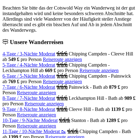
Beachten Sie bitte das der Cotswold Way ein Wanderweg ist der gut
instandgehalten wird und keine besonders schweren Abschnitte hat.
Allerdings sind viele Wanderer von der Häufigkeit steiler Anstiege
überrascht und es gibt ein bisschen Auf und Ab in jedem Abschnitt
des Wanderwegs.
Unsere
Wanderreisen
4-Tage / 3-Nächte Moderat
Chipping Campden - Cleeve Hill
ab
549 £
pro Person
Reiseroute anzeigen
5-Tage / 4-Nächte Moderat
Chipping Campden -
Leckhampton Hill
ab
669 £
pro Person
Reiseroute anzeigen
6-Tage / 5-Nächte Moderat
Chipping Campden - Painswick
ab
769 £
pro Person
Reiseroute anzeigen
7-Tage / 6-Nächte Moderat
Painswick - Bath
ab
879 £
pro
Person
Reiseroute anzeigen
8-Tage / 7-Nächte Moderat
Leckhampton Hill - Bath
ab
989 £
pro Person
Reiseroute anzeigen
9-Tage / 8-Nächte Moderat
Cleeve Hill - Bath
ab
1139 £
pro
Person
Reiseroute anzeigen
10-Tage / 9-Nächte Moderat
Stanton - Bath
ab
1289 £
pro
Person
Reiseroute anzeigen
11-Tage / 10-Nächte Moderat 🥾
Chipping Campden - Bath
ab
1399 £
pro Person
Reiseroute anzeigen