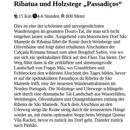
Ribatua und Holzstege „Passadiços“
15 Km
4-6 Stunden
800 Meter
Dies ist eine der schönsten und unvergesslichsten
Wanderungen im gesamten Douro-Tal, die man sich nicht
entgehen lassen sollte. Ausgehend vom historischen Dorf São
Mamede de Ribatua führt die Route durch Weinberge und
Olivenhaine und folgt dabei erhaltenen Abschnitten der
Calçada Romana hinauf zum alten Bergdorf Safres, von wo
aus sich ein spektakulärer Blick auf den Fluss Tua bietet. Der
Weg führt dann in die zerklüftete und stimmungsvolle
Landschaft von Fragas Más, wo Granitfelsen und
Felsbrocken den wildesten Abschnitt des Tages bilden, bevor
er auf die spektakulären Passadiços da Ribeira de São
Mamede trifft, eine der neuesten Wanderattraktionen im
Norden Portugals. Die Holzstege und Uferwege schlängeln
sich durch eine dramatische Tal-Landschaft aus Wasserfällen,
Weinbergen, Olivenhainen und Orangenbäumen entlang der
Ribeira de São Mamede. Nach dem Anschluss an den
Uferweg steigt die Route stetig durch die terrassierten Hänge
wieder an, mit einem optionalen Stopp beim Weingut Quinta
Vila Rachel, bevor es zurück ins Dorf geht. Transfer zurück
nach Pinhão.