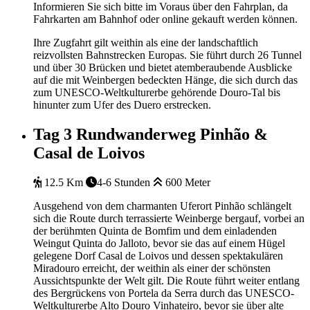
Informieren Sie sich bitte im Voraus über den Fahrplan, da
Fahrkarten am Bahnhof oder online gekauft werden können.
Ihre Zugfahrt gilt weithin als eine der landschaftlich
reizvollsten Bahnstrecken Europas. Sie führt durch 26 Tunnel
und über 30 Brücken und bietet atemberaubende Ausblicke
auf die mit Weinbergen bedeckten Hänge, die sich durch das
zum UNESCO-Weltkulturerbe gehörende Douro-Tal bis
hinunter zum Ufer des Duero erstrecken.
Tag 3
Rundwanderweg Pinhão &
Casal de Loivos
12.5 Km
4-6 Stunden
600 Meter
Ausgehend von dem charmanten Uferort Pinhão schlängelt
sich die Route durch terrassierte Weinberge bergauf, vorbei an
der berühmten Quinta de Bomfim und dem einladenden
Weingut Quinta do Jalloto, bevor sie das auf einem Hügel
gelegene Dorf Casal de Loivos und dessen spektakulären
Miradouro erreicht, der weithin als einer der schönsten
Aussichtspunkte der Welt gilt. Die Route führt weiter entlang
des Bergrückens von Portela da Serra durch das UNESCO-
Weltkulturerbe Alto Douro Vinhateiro, bevor sie über alte