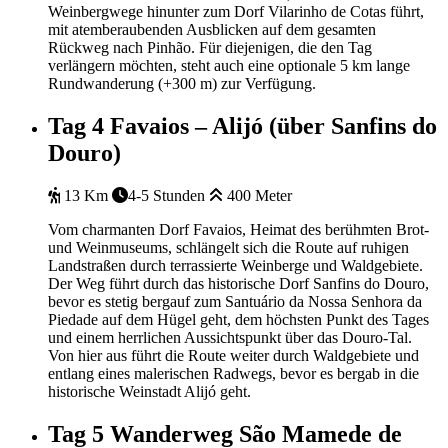
Weinbergwege hinunter zum Dorf Vilarinho de Cotas führt,
mit atemberaubenden Ausblicken auf dem gesamten
Rückweg nach Pinhão. Für diejenigen, die den Tag
verlängern möchten, steht auch eine optionale 5 km lange
Rundwanderung (+300 m) zur Verfügung.
Tag 4
Favaios – Alijó (über Sanfins do
Douro)
13 Km
4-5 Stunden
400 Meter
Vom charmanten Dorf Favaios, Heimat des berühmten Brot-
und Weinmuseums, schlängelt sich die Route auf ruhigen
Landstraßen durch terrassierte Weinberge und Waldgebiete.
Der Weg führt durch das historische Dorf Sanfins do Douro,
bevor es stetig bergauf zum Santuário da Nossa Senhora da
Piedade auf dem Hügel geht, dem höchsten Punkt des Tages
und einem herrlichen Aussichtspunkt über das Douro-Tal.
Von hier aus führt die Route weiter durch Waldgebiete und
entlang eines malerischen Radwegs, bevor es bergab in die
historische Weinstadt Alijó geht.
Tag 5
Wanderweg São Mamede de