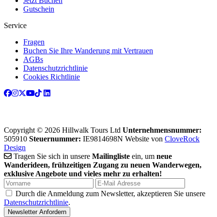
Jetzt Buchen
Gutschein
Service
Fragen
Buchen Sie Ihre Wanderung mit Vertrauen
AGBs
Datenschutzrichtlinie
Cookies Richtlinie
Copyright © 2026 Hillwalk Tours Ltd
Unternehmensnummer:
505910
Steuernummer:
IE9814698N
Website von
CloveRock
Design
Tragen Sie sich in unsere
Mailingliste
ein, um
neue
Wanderideen, frühzeitigen Zugang zu neuen Wanderwegen,
exklusive Angebote und vieles mehr zu erhalten!
Durch die Anmeldung zum Newsletter, akzeptieren Sie unsere
Datenschutzrichtlinie
.