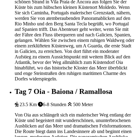
schönen Strand in Vila Praia de Âncora aus folgen Sie der
Küste bis zum hübschen kleinen Küstenort Moldedo. Wenn
Sie sich Caminha, Portugals malerischer Grenzstadt, nähern,
werden Sie von atemberaubenden Panoramablicken auf den
Rio Minho und den Berg Santa Tecla begrüßt, wo Portugal
auf Spanien trifft. Das Abenteuer geht weiter, wenn Sie mit
der Fähre den Fluss überqueren und nach Galicien, Spanien,
gelangen. Wählen Sie zwischen einem ruhigen Waldweg oder
einem zerklüfteten Küstenweg, um A Guarda, die erste Stadt
in Galicien, zu erreichen. Von dort führt ein moderater
Aufstieg zu einem Aussichtspunkt mit weitem Blick auf den
Atlantik, bevor der Weg allmählich zum Küstendorf Oia
hinabführt, wo das historische Kloster das Meer überblickt
und enge Steinstraßen den ruhigen maritimen Charme des
Dorfes widerspiegeln.
Tag 7
Oia - Baiona / Ramallosa
23.5 Km
6-8 Stunden
500 Meter
Von Oia aus schlängelt sich ein malerischer Weg entlang der
Küste und begeistert mit wunderschönen, ununterbrochenen
Ausblicken auf das Meer und dramatischen Felsformationen.
Die Route biegt dann ins Landesinnere ab und beginnt einen
langen, moderaten Aufstieg. Die panoramischen Ausblicke