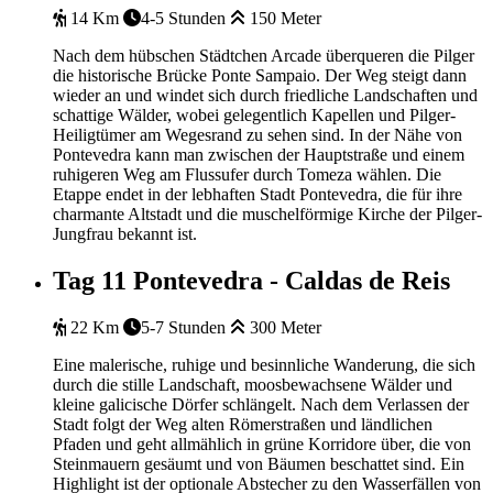
14 Km
4-5 Stunden
150 Meter
Nach dem hübschen Städtchen Arcade überqueren die Pilger
die historische Brücke Ponte Sampaio. Der Weg steigt dann
wieder an und windet sich durch friedliche Landschaften und
schattige Wälder, wobei gelegentlich Kapellen und Pilger-
Heiligtümer am Wegesrand zu sehen sind. In der Nähe von
Pontevedra kann man zwischen der Hauptstraße und einem
ruhigeren Weg am Flussufer durch Tomeza wählen. Die
Etappe endet in der lebhaften Stadt Pontevedra, die für ihre
charmante Altstadt und die muschelförmige Kirche der Pilger-
Jungfrau bekannt ist.
Tag 11
Pontevedra - Caldas de Reis
22 Km
5-7 Stunden
300 Meter
Eine malerische, ruhige und besinnliche Wanderung, die sich
durch die stille Landschaft, moosbewachsene Wälder und
kleine galicische Dörfer schlängelt. Nach dem Verlassen der
Stadt folgt der Weg alten Römerstraßen und ländlichen
Pfaden und geht allmählich in grüne Korridore über, die von
Steinmauern gesäumt und von Bäumen beschattet sind. Ein
Highlight ist der optionale Abstecher zu den Wasserfällen von