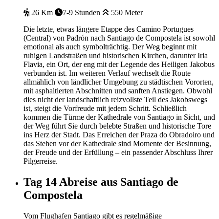
26 Km
7-9 Stunden
550 Meter
Die letzte, etwas längere Etappe des Camino Portugues
(Central) von Padrón nach Santiago de Compostela ist sowohl
emotional als auch symbolträchtig. Der Weg beginnt mit
ruhigen Landstraßen und historischen Kirchen, darunter Iria
Flavia, ein Ort, der eng mit der Legende des Heiligen Jakobus
verbunden ist. Im weiteren Verlauf wechselt die Route
allmählich von ländlicher Umgebung zu städtischen Vororten,
mit asphaltierten Abschnitten und sanften Anstiegen. Obwohl
dies nicht der landschaftlich reizvollste Teil des Jakobswegs
ist, steigt die Vorfreude mit jedem Schritt. Schließlich
kommen die Türme der Kathedrale von Santiago in Sicht, und
der Weg führt Sie durch belebte Straßen und historische Tore
ins Herz der Stadt. Das Erreichen der Praza do Obradoiro und
das Stehen vor der Kathedrale sind Momente der Besinnung,
der Freude und der Erfüllung – ein passender Abschluss Ihrer
Pilgerreise.
Tag 14
Abreise aus Santiago de
Compostela
Vom Flughafen Santiago gibt es regelmäßige