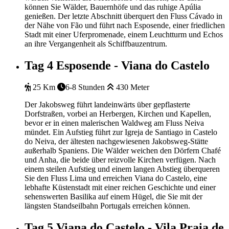
können Sie Wälder, Bauernhöfe und das ruhige Apúlia
genießen. Der letzte Abschnitt überquert den Fluss Cávado in
der Nähe von Fão und führt nach Esposende, einer friedlichen
Stadt mit einer Uferpromenade, einem Leuchtturm und Echos
an ihre Vergangenheit als Schiffbauzentrum.
Tag 4
Esposende - Viana do Castelo
25 Km
6-8 Stunden
430 Meter
Der Jakobsweg führt landeinwärts über gepflasterte
Dorfstraßen, vorbei an Herbergen, Kirchen und Kapellen,
bevor er in einen malerischen Waldweg am Fluss Neiva
mündet. Ein Aufstieg führt zur Igreja de Santiago in Castelo
do Neiva, der ältesten nachgewiesenen Jakobsweg-Stätte
außerhalb Spaniens. Die Wälder weichen den Dörfern Chafé
und Anha, die beide über reizvolle Kirchen verfügen. Nach
einem steilen Aufstieg und einem langen Abstieg überqueren
Sie den Fluss Lima und erreichen Viana do Castelo, eine
lebhafte Küstenstadt mit einer reichen Geschichte und einer
sehenswerten Basilika auf einem Hügel, die Sie mit der
längsten Standseilbahn Portugals erreichen können.
Tag 5
Viana do Castelo - Vila Praia de