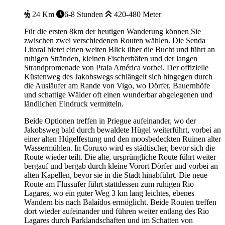
24 Km
6-8 Stunden
420-480 Meter
Für die ersten 8km der heutigen Wanderung können Sie
zwischen zwei verschiedenen Routen wählen. Die Senda
Litoral bietet einen weiten Blick über die Bucht und führt an
ruhigen Stränden, kleinen Fischerhäfen und der langen
Strandpromenade von Praia América vorbei. Der offizielle
Küstenweg des Jakobswegs schlängelt sich hingegen durch
die Ausläufer am Rande von Vigo, wo Dörfer, Bauernhöfe
und schattige Wälder oft einen wunderbar abgelegenen und
ländlichen Eindruck vermitteln.
Beide Optionen treffen in Priegue aufeinander, wo der
Jakobsweg bald durch bewaldete Hügel weiterführt, vorbei an
einer alten Hügelfestung und den moosbedeckten Ruinen alter
Wassermühlen. In Coruxo wird es städtischer, bevor sich die
Route wieder teilt. Die alte, ursprüngliche Route führt weiter
bergauf und bergab durch kleine Vorort Dörfer und vorbei an
alten Kapellen, bevor sie in die Stadt hinabführt. Die neue
Route am Flussufer führt stattdessen zum ruhigen Rio
Lagares, wo ein guter Weg 3 km lang leichtes, ebenes
Wandern bis nach Balaídos ermöglicht. Beide Routen treffen
dort wieder aufeinander und führen weiter entlang des Rio
Lagares durch Parklandschaften und im Schatten von