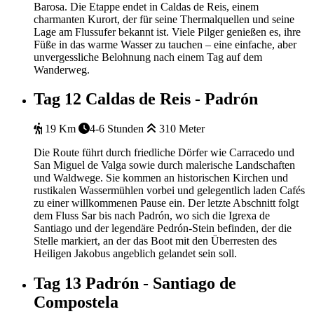
Barosa. Die Etappe endet in Caldas de Reis, einem
charmanten Kurort, der für seine Thermalquellen und seine
Lage am Flussufer bekannt ist. Viele Pilger genießen es, ihre
Füße in das warme Wasser zu tauchen – eine einfache, aber
unvergessliche Belohnung nach einem Tag auf dem
Wanderweg.
Tag 12
Caldas de Reis - Padrón
19 Km
4-6 Stunden
310 Meter
Die Route führt durch friedliche Dörfer wie Carracedo und
San Miguel de Valga sowie durch malerische Landschaften
und Waldwege. Sie kommen an historischen Kirchen und
rustikalen Wassermühlen vorbei und gelegentlich laden Cafés
zu einer willkommenen Pause ein. Der letzte Abschnitt folgt
dem Fluss Sar bis nach Padrón, wo sich die Igrexa de
Santiago und der legendäre Pedrón-Stein befinden, der die
Stelle markiert, an der das Boot mit den Überresten des
Heiligen Jakobus angeblich gelandet sein soll.
Tag 13
Padrón - Santiago de
Compostela