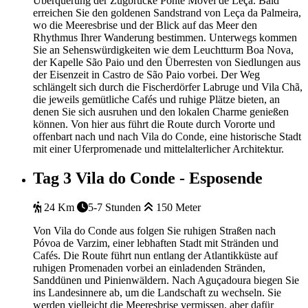
Überquerung der Zugbrücke Ponte Móvel de Leça. Bald
erreichen Sie den goldenen Sandstrand von Leça da Palmeira,
wo die Meeresbrise und der Blick auf das Meer den
Rhythmus Ihrer Wanderung bestimmen. Unterwegs kommen
Sie an Sehenswürdigkeiten wie dem Leuchtturm Boa Nova,
der Kapelle São Paio und den Überresten von Siedlungen aus
der Eisenzeit in Castro de São Paio vorbei. Der Weg
schlängelt sich durch die Fischerdörfer Labruge und Vila Chã,
die jeweils gemütliche Cafés und ruhige Plätze bieten, an
denen Sie sich ausruhen und den lokalen Charme genießen
können. Von hier aus führt die Route durch Vororte und
offenbart nach und nach Vila do Conde, eine historische Stadt
mit einer Uferpromenade und mittelalterlicher Architektur.
Tag 3
Vila do Conde - Esposende
24 Km
5-7 Stunden
150 Meter
Von Vila do Conde aus folgen Sie ruhigen Straßen nach
Póvoa de Varzim, einer lebhaften Stadt mit Stränden und
Cafés. Die Route führt nun entlang der Atlantikküste auf
ruhigen Promenaden vorbei an einladenden Stränden,
Sanddünen und Pinienwäldern. Nach Aguçadoura biegen Sie
ins Landesinnere ab, um die Landschaft zu wechseln. Sie
werden vielleicht die Meeresbrise vermissen, aber dafür