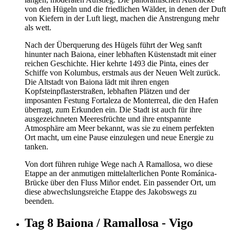
von den Hügeln und die friedlichen Wälder, in denen der Duft
von Kiefern in der Luft liegt, machen die Anstrengung mehr
als wett.
Nach der Überquerung des Hügels führt der Weg sanft
hinunter nach Baiona, einer lebhaften Küstenstadt mit einer
reichen Geschichte. Hier kehrte 1493 die Pinta, eines der
Schiffe von Kolumbus, erstmals aus der Neuen Welt zurück.
Die Altstadt von Baiona lädt mit ihren engen
Kopfsteinpflasterstraßen, lebhaften Plätzen und der
imposanten Festung Fortaleza de Monterreal, die den Hafen
überragt, zum Erkunden ein. Die Stadt ist auch für ihre
ausgezeichneten Meeresfrüchte und ihre entspannte
Atmosphäre am Meer bekannt, was sie zu einem perfekten
Ort macht, um eine Pause einzulegen und neue Energie zu
tanken.
Von dort führen ruhige Wege nach A Ramallosa, wo diese
Etappe an der anmutigen mittelalterlichen Ponte Románica-
Brücke über den Fluss Miñor endet. Ein passender Ort, um
diese abwechslungsreiche Etappe des Jakobswegs zu
beenden.
Tag 8
Baiona / Ramallosa - Vigo