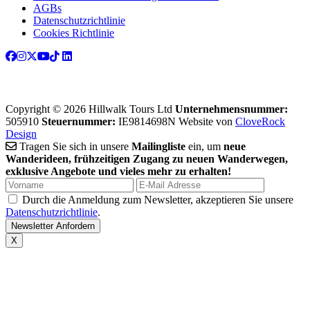
AGBs
Datenschutzrichtlinie
Cookies Richtlinie
Copyright © 2026 Hillwalk Tours Ltd
Unternehmensnummer:
505910
Steuernummer:
IE9814698N
Website von
CloveRock
Design
Tragen Sie sich in unsere
Mailingliste
ein, um
neue
Wanderideen, frühzeitigen Zugang zu neuen Wanderwegen,
exklusive Angebote und vieles mehr zu erhalten!
Durch die Anmeldung zum Newsletter, akzeptieren Sie unsere
Datenschutzrichtlinie
.
X