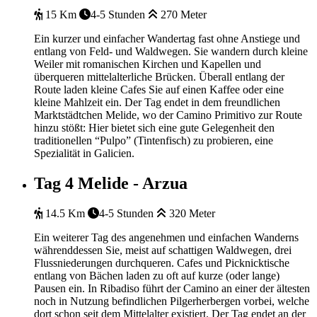
15 Km
4-5 Stunden
270 Meter
Ein kurzer und einfacher Wandertag fast ohne Anstiege und
entlang von Feld- und Waldwegen. Sie wandern durch kleine
Weiler mit romanischen Kirchen und Kapellen und
überqueren mittelalterliche Brücken. Überall entlang der
Route laden kleine Cafes Sie auf einen Kaffee oder eine
kleine Mahlzeit ein. Der Tag endet in dem freundlichen
Marktstädtchen Melide, wo der Camino Primitivo zur Route
hinzu stößt: Hier bietet sich eine gute Gelegenheit den
traditionellen “Pulpo” (Tintenfisch) zu probieren, eine
Spezialität in Galicien.
Tag 4
Melide - Arzua
14.5 Km
4-5 Stunden
320 Meter
Ein weiterer Tag des angenehmen und einfachen Wanderns
währenddessen Sie, meist auf schattigen Waldwegen, drei
Flussniederungen durchqueren. Cafes und Picknicktische
entlang von Bächen laden zu oft auf kurze (oder lange)
Pausen ein. In Ribadiso führt der Camino an einer der ältesten
noch in Nutzung befindlichen Pilgerherbergen vorbei, welche
dort schon seit dem Mittelalter existiert. Der Tag endet an der