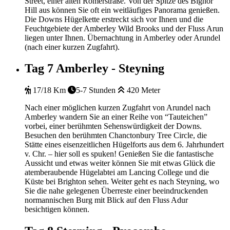
Street, einer alten Römerstraße. Von der Spitze des Bignor
Hill aus können Sie oft ein weitläufiges Panorama genießen.
Die Downs Hügelkette erstreckt sich vor Ihnen und die
Feuchtgebiete der Amberley Wild Brooks und der Fluss Arun
liegen unter Ihnen. Übernachtung in Amberley oder Arundel
(nach einer kurzen Zugfahrt).
Tag 7
Amberley - Steyning
17/18 Km
5-7 Stunden
420 Meter
Nach einer möglichen kurzen Zugfahrt von Arundel nach
Amberley wandern Sie an einer Reihe von “Tauteichen”
vorbei, einer berühmten Sehenswürdigkeit der Downs.
Besuchen den berühmten Chanctonbury Tree Circle, die
Stätte eines eisenzeitlichen Hügelforts aus dem 6. Jahrhundert
v. Chr. – hier soll es spuken! Genießen Sie die fantastische
Aussicht und etwas weiter können Sie mit etwas Glück die
atemberaubende Hügelabtei am Lancing College und die
Küste bei Brighton sehen. Weiter geht es nach Steyning, wo
Sie die nahe gelegenen Überreste einer beeindruckenden
normannischen Burg mit Blick auf den Fluss Adur
besichtigen können.