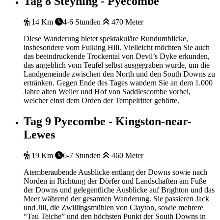
Tag 8
Steyning - Pyecombe
14 Km
4-6 Stunden
470 Meter
Diese Wanderung bietet spektakuläre Rundumblicke,
insbesondere vom Fulking Hill. Vielleicht möchten Sie auch
das beeindruckende Trockental von Devil’s Dyke erkunden,
das angeblich vom Teufel selbst ausgegraben wurde, um die
Landgemeinde zwischen den North und den South Downs zu
ertränken. Gegen Ende des Tages wandern Sie an dem 1.000
Jahre alten Weiler und Hof von Saddlescombe vorbei,
welcher einst dem Orden der Tempelritter gehörte.
Tag 9
Pyecombe - Kingston-near-
Lewes
19 Km
6-7 Stunden
460 Meter
Atemberaubende Ausblicke entlang der Downs sowie nach
Norden in Richtung der Dörfer und Landschaften am Fuße
der Downs und gelegentliche Ausblicke auf Brighton und das
Meer während der gesamten Wanderung. Sie passieren Jack
und Jill, die Zwillingsmühlen von Clayton, sowie mehrere
“Tau Teiche” und den höchsten Punkt der South Downs in