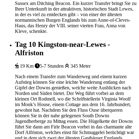
Sussex am Ditching Beacon. Ein kurzer Transfer bringt Sie zu
Ihrer Unterkunft in der attraktiven, historischen Stadt Lewes,
in der es viel zu entdecken gibt – von einer der ältesten
normannischen Burgen Englands bis zum Anne-of-Cleves-
Haus, das Henry der VIII. seiner vierten Frau, Anna von
Kleve, schenkte.
Tag 10
Kingston-near-Lewes -
Alfriston
19 Km
5-7 Stunden
345 Meter
Nach einem Transfer zum Wanderweg und einem kurzen
Aufstieg können Sie eine leichte Wanderung entlang der
Gipfel der Downs genießen, welche weite Ausblicken nach
Norden und Süden bietet. Der Weg führt vorbei an dem
kleinen Ort Rodmell, wo die Schriftstellerin Virginia Woolf
im Monk’s House, einem Cottage aus dem 16. Jahrhundert,
gewohnt hat. Nachdem Sie den Fluss Ouse überqueren
können Sie in der nahe gelegenen South Downs
Jugendherberge zu Mittag essen. Die Hügelkette der Downs
führt Sie dann am Firle Beacon vorbei in das charmante alte
Dorf Alfriston, welches einst für Schmuggelei berüchtigt war
und in dem sich zwei der ältesten Gasthäuser Englands