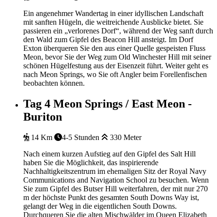
Ein angenehmer Wandertag in einer idyllischen Landschaft
mit sanften Hügeln, die weitreichende Ausblicke bietet. Sie
passieren ein „verlorenes Dorf“, während der Weg sanft durch
den Wald zum Gipfel des Beacon Hill ansteigt. Im Dorf
Exton überqueren Sie den aus einer Quelle gespeisten Fluss
Meon, bevor Sie der Weg zum Old Winchester Hill mit seiner
schönen Hügelfestung aus der Eisenzeit führt. Weiter geht es
nach Meon Springs, wo Sie oft Angler beim Forellenfischen
beobachten können.
Tag 4
Meon Springs / East Meon -
Buriton
14 Km
4-5 Stunden
330 Meter
Nach einem kurzen Aufstieg auf den Gipfel des Salt Hill
haben Sie die Möglichkeit, das inspirierende
Nachhaltigkeitszentrum im ehemaligen Sitz der Royal Navy
Communications and Navigation School zu besuchen. Wenn
Sie zum Gipfel des Butser Hill weiterfahren, der mit nur 270
m der höchste Punkt des gesamten South Downs Way ist,
gelangt der Weg in die eigentlichen South Downs.
Durchqueren Sie die alten Mischwälder im Queen Elizabeth